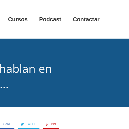
Cursos
Podcast
Contactar
hablan en
e…
SHARE
TWEET
PIN