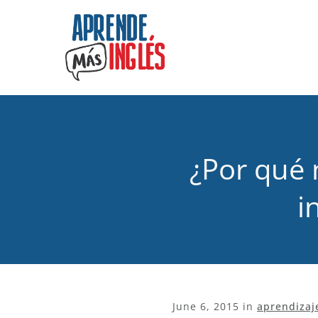
¿Por qué
i
June 6, 2015
in
aprendizaj