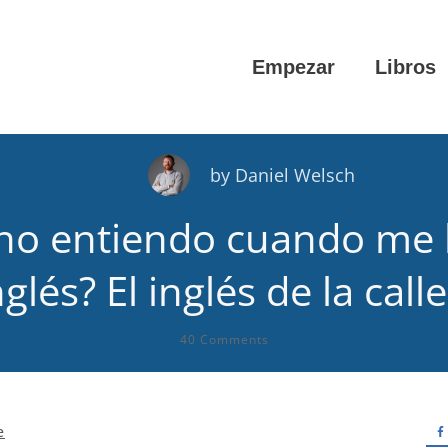
Empezar
Libros
by
Daniel Welsch
 no entiendo cuando me 
nglés? El inglés de la call
40
Comments
e