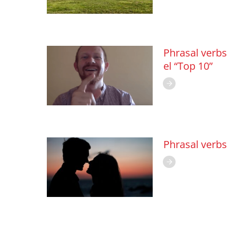
Phrasal verbs
el “Top 10”
Phrasal verbs