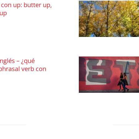
 con up: butter up,
 up
nglés – ¿qué
 phrasal verb con