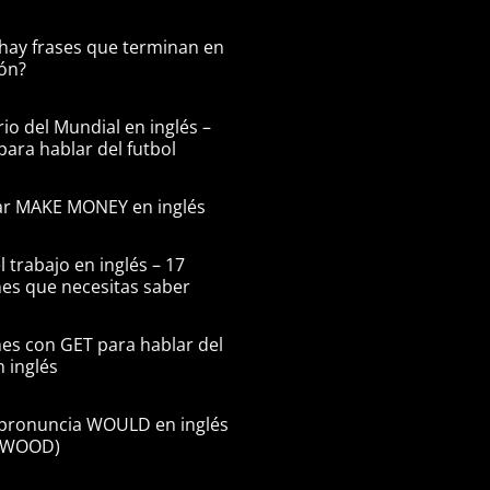
hay frases que terminan en
ón?
io del Mundial en inglés –
para hablar del futbol
r MAKE MONEY en inglés
l trabajo en inglés – 17
es que necesitas saber
es con GET para hablar del
n inglés
pronuncia WOULD en inglés
n WOOD)