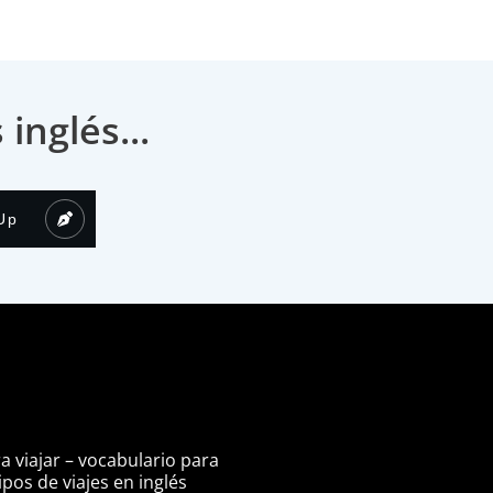
nglés...
Up
ra viajar – vocabulario para
pos de viajes en inglés