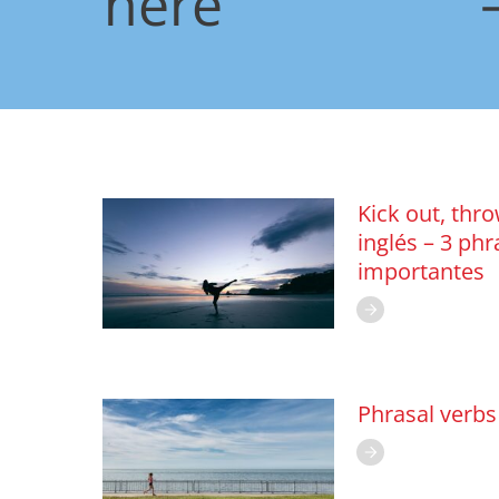
here
Kick out, thr
inglés – 3 phr
importantes
Phrasal verbs