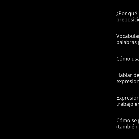
¿Por qué 
preposici
Vocabular
palabras 
Cómo usa
Hablar de
expresion
Expresion
trabajo e
Cómo se 
(tambié