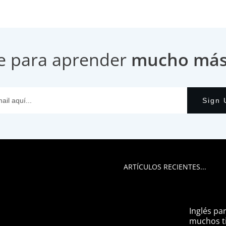
e para aprender
mucho más i
Sign 
ARTÍCULOS RECIENTES...
Inglés pa
muchos ti