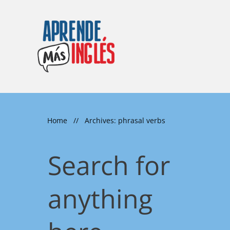
Home
//
Archives: phrasal verbs
Search for
anything