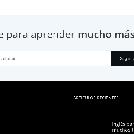
e para aprender
mucho más i
Sign 
ARTÍCULOS RECIENTES...
Inglés pa
muchos ti