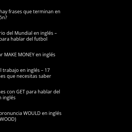
hay frases que terminan en
ón?
io del Mundial en inglés –
para hablar del futbol
r MAKE MONEY en inglés
l trabajo en inglés – 17
es que necesitas saber
es con GET para hablar del
n inglés
pronuncia WOULD en inglés
n WOOD)