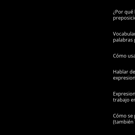
¿Por qué 
preposici
Vocabular
palabras 
Cómo usa
Hablar de
expresion
Expresion
trabajo e
Cómo se 
(tambié