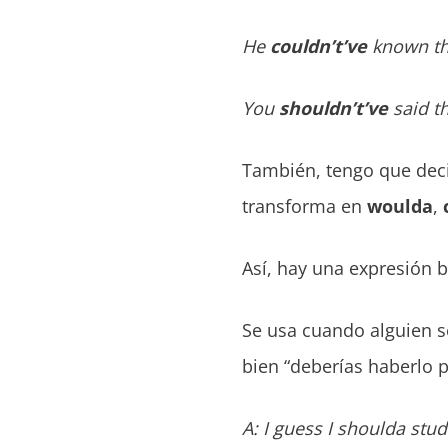
He
couldn’t’ve
known the
You
shouldn’t’ve
said t
También, tengo que dec
transforma en
woulda
,
Así, hay una expresión 
Se usa cuando alguien se
bien “deberías haberlo 
A: I guess I shoulda stu