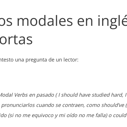
os modales en inglé
ortas
ntesto una pregunta de un lector:
odal Verbs en pasado ( I should have studied hard, I
de pronunciarlos cuando se contraen, como should’ve 
do (si no me equivoco y mi oído no me falla) o could