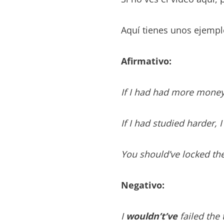
Aquí tienes unos ejempl
Afirmativo:
If I had had more money
If I had studied harder, 
You
should’ve
locked the
Negativo:
I
wouldn’t’ve
failed the 