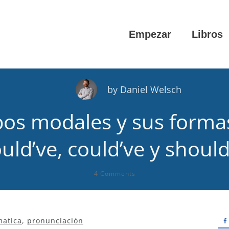
Empezar
Libros
by
Daniel Welsch
bos modales y sus formas
uld’ve, could’ve y should
4
Comments
matica
,
pronunciación