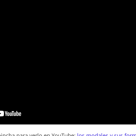
 pincha para verlo en YouTube:
los modales y sus form