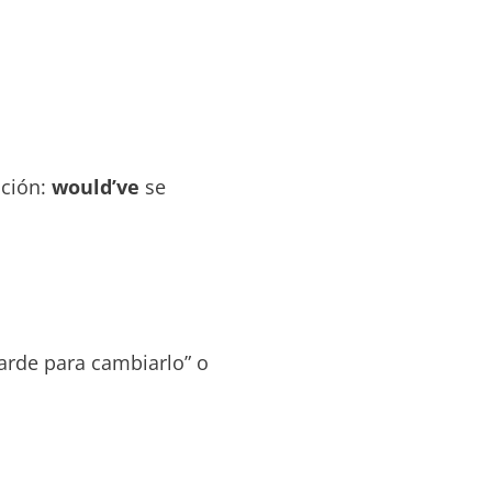
ación:
would’ve
se
tarde para cambiarlo” o