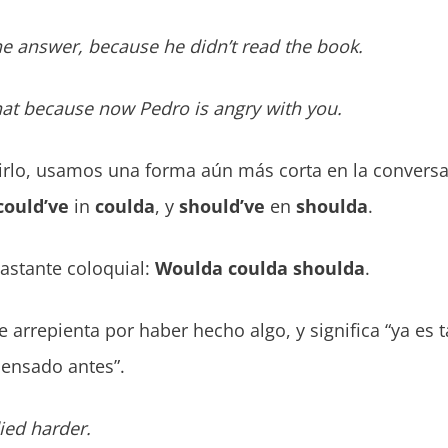
 answer, because he didn’t read the book.
hat because now Pedro is angry with you.
irlo, usamos una forma aún más corta en la convers
could’ve
in
coulda
, y
should’ve
en
shoulda
.
bastante coloquial:
Woulda coulda shoulda
.
 arrepienta por haber hecho algo, y significa “ya es 
pensado antes”.
died harder.