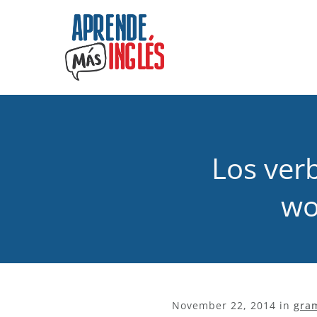
Los ver
wo
November 22, 2014
in
gra