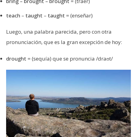
bring – brought – brought
= (traer)
teach
–
taught
–
taught
= (enseñar)
Luego, una palabra parecida, pero con otra
pronunciación, que es la gran excepción de hoy:
drought
= (sequía) que se pronuncia /draʊt/