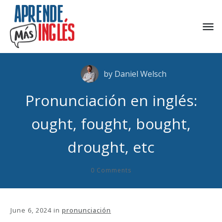
by
Daniel Welsch
Pronunciación en inglés:
ought, fought, bought,
drought, etc
0
Comments
June 6, 2024
in
pronunciación