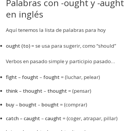
Palabras con -ought y -aught
en inglés
Aquí tenemos la lista de palabras para hoy
ought (to)
= se usa para sugerir, como “should”
Verbos en pasado simple y participio pasado…
fight – fought
–
fought
= (luchar, pelear)
think – thought
–
thought
= (pensar)
buy – bought
–
bought
= (comprar)
catch – caught
–
caught
= (coger, atrapar, pillar)