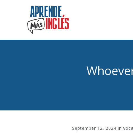
Whoever
September 12, 2024
in
voca