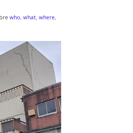
obre
who, what, where,