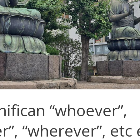
nifican “whoever”,
r”, “wherever”, etc