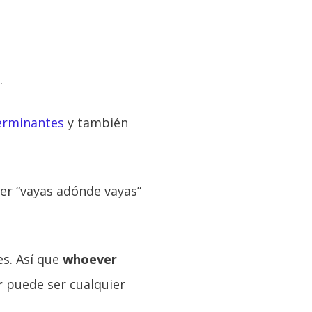
.
erminantes
y también
er “vayas adónde vayas”
es. Así que
whoever
r
puede ser cualquier