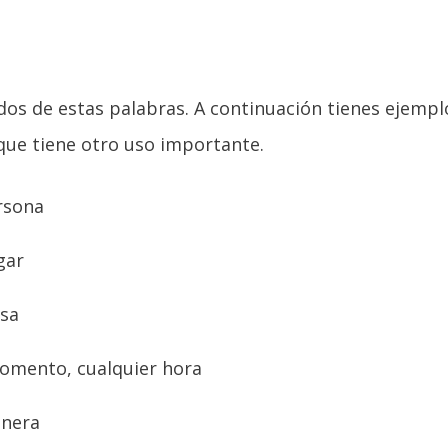
ados de estas palabras. A continuación tienes ejempl
que tiene otro uso importante.
rsona
gar
osa
omento, cualquier hora
anera