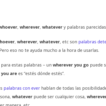
whoever
,
wherever
,
whatever
y palabras parecidas
hoever
,
wherever
,
whatever
, etc son
palabras det
ero eso no te ayuda mucho a la hora de usarlas.
 para estas palabras – un
wherever you go
puede s
 you are
es “estés dónde estés”.
as
palabras con ever
hablan de todas las posibilidad
rsona,
whatever
puede ser cualquier cosa,
whereve
er manera, etc.