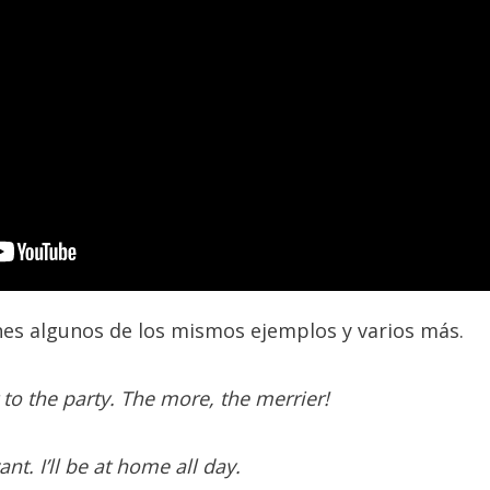
nes algunos de los mismos ejemplos y varios más.
to the party. The more, the merrier!
t. I’ll be at home all day.