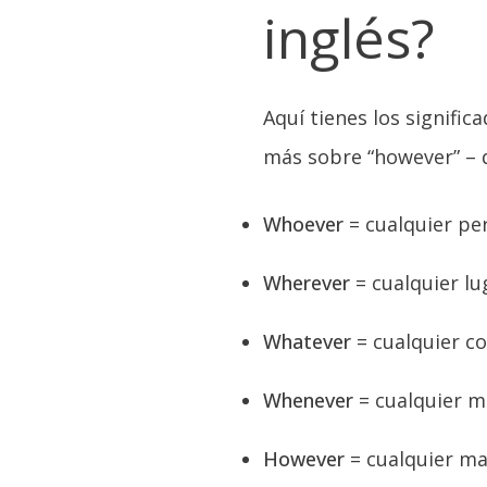
inglés?
Aquí tienes los signific
más sobre “however” – 
Whoever
= cualquier pe
Wherever
= cualquier lu
Whatever
= cualquier c
Whenever
= cualquier m
However
= cualquier m