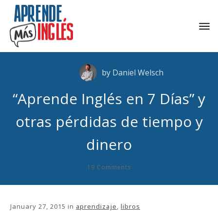
by
Daniel Welsch
“Aprende Inglés en 7 Días” y
otras pérdidas de tiempo y
dinero
19
Comments
January 27, 2015
in
aprendizaje
,
libros