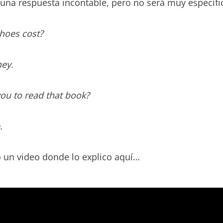
na respuesta incontable, pero no será muy específi
hoes cost?
ney.
you to read that book?
.
o un video donde lo explico aquí…