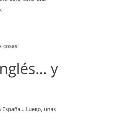
.
s cosas!
inglés… y
en España… Luego, unas