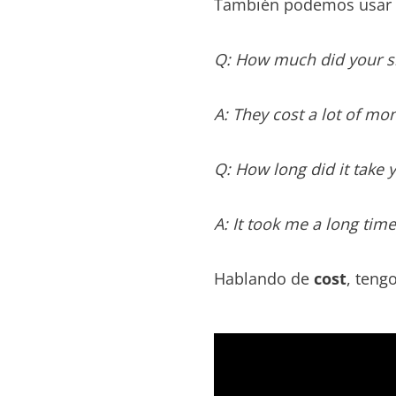
También podemos usar u
Q: How much did your s
A: They cost a lot of mo
Q: How long did it take 
A: It took me a long time
Hablando de
cost
, teng