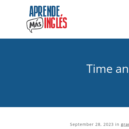
Time an
September 28, 2023
in
gra