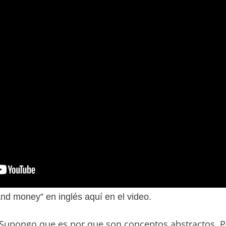
and money” en inglés aquí en el video.
Supongo que es por que son conceptos abstractos. P