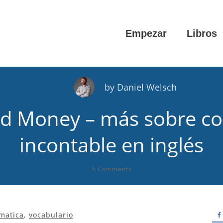
Empezar
Libros
by
Daniel Welsch
d Money – más sobre co
incontable en inglés
5
Comments
matica
,
vocabulario