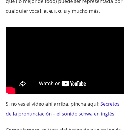
que (lo mejor de todo) puede ser representada por
cualquier vocal:
a
,
e
,
i
,
o
,
u
y mucho más.
Si no ves el video ahí arriba, pincha aquí:
Secretos
de la pronunciación – el sonido schwa en inglés
.
Como siempre, se trata del hecho de que en inglés