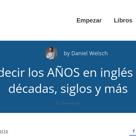
Empezar
Libros
by
Daniel Welsch
ecir los AÑOS en inglés 
décadas, siglos y más
0
Comments
ario