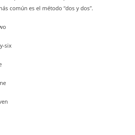
 más común es el método “dos y dos”.
two
y-six
e
ine
ven