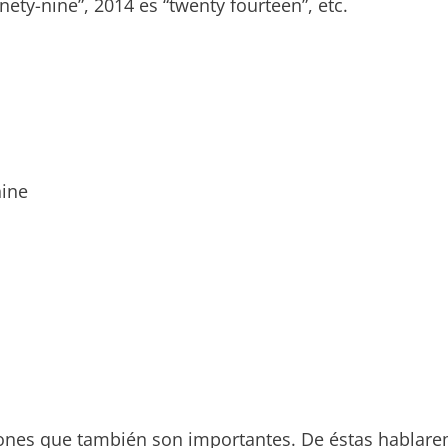
nety-nine”, 2014 es “twenty fourteen”, etc.
nine
ones que también son importantes. De éstas hablar