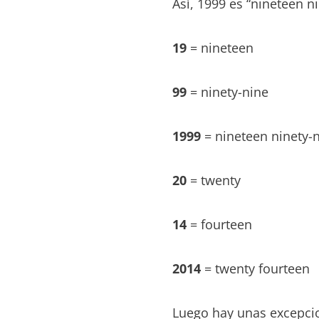
Así, 1999 es “nineteen ni
19
= nineteen
99
= ninety-nine
1999
= nineteen ninety-
20
= twenty
14
= fourteen
2014
= twenty fourteen
Luego hay unas excepci