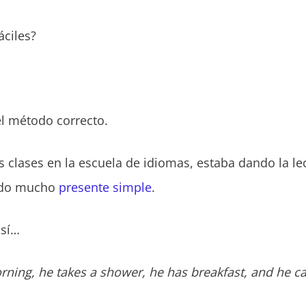
áciles?
el método correcto.
 clases en la escuela de idiomas, estaba dando la le
ndo mucho
presente simple
.
así…
ning, he takes a shower, he has breakfast, and he ca