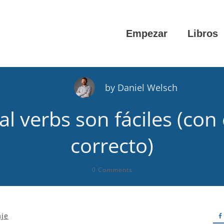
Empezar
Libros
by
Daniel Welsch
al verbs son fáciles (con
correcto)
0
Comments
aje