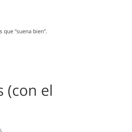
s que “suena bien”.
 (con el
5.