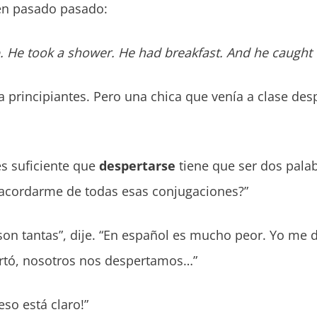
en pasado pasado:
. He took a shower. He had breakfast. And he caught 
a principiantes. Pero una chica que venía a clase de
es suficiente que
despertarse
tiene que ser dos pala
 acordarme de todas esas conjugaciones?”
on tantas”, dije. “En español es mucho peor. Yo me d
ertó, nosotros nos despertamos…”
 eso está claro!”