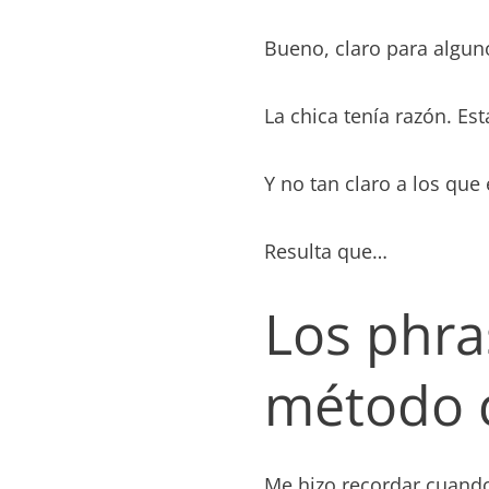
Bueno, claro para algu
La chica tenía razón. Es
Y no tan claro a los que
Resulta que…
Los phras
método c
Me hizo recordar cuando