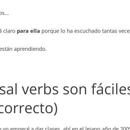
nos…
tá claro
para ella
porque lo ha escuchado tantas vece
 están aprendiendo.
al verbs son fáciles
orrecto)
 yo empecé a dar clases, ahí en el lejano año de 200