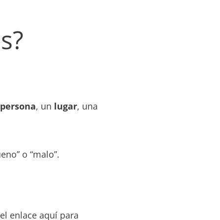
és?
persona
, un
lugar
, una
ueno” o “malo”.
 el enlace aquí para