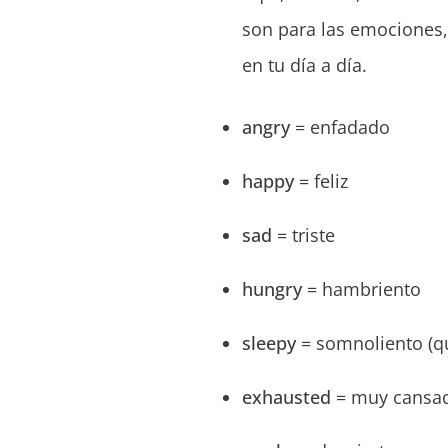
son para las emociones, 
en tu día a día.
angry
= enfadado
happy
= feliz
sad
= triste
hungry
= hambriento
sleepy
= somnoliento (q
exhausted
= muy cansa