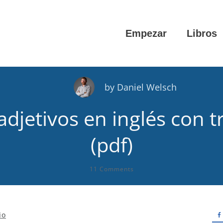
Empezar
Libros
by
Daniel Welsch
 adjetivos en inglés con 
(pdf)
11
Comments
io