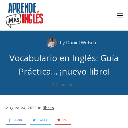
by
Daniel Welsch
Vocabulario en Inglés: Guía
Práctica… ¡nuevo libro!
3
Comments
August 24, 2023
in
libros
SHARE
TWEET
PIN