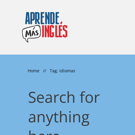
Home
//
Tag: idiomas
Search for
anything