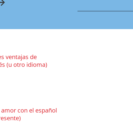
es ventajas de
és (u otro idioma)
e amor con el español
resente)