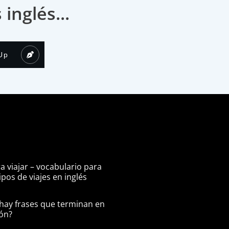
nglés...
Up
ra viajar – vocabulario para
pos de viajes en inglés
hay frases que terminan en
ón?