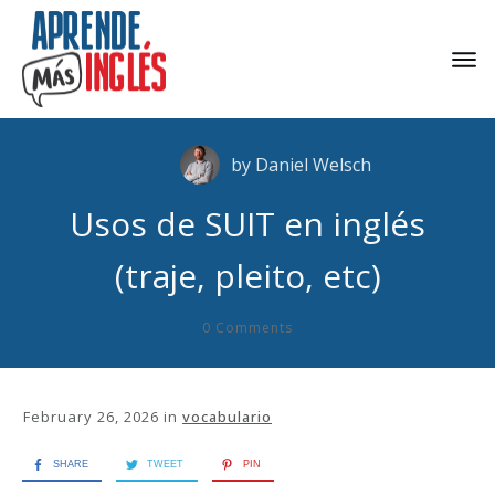
by
Daniel Welsch
Usos de SUIT en inglés
(traje, pleito, etc)
0
Comments
February 26, 2026
in
vocabulario
SHARE
TWEET
PIN