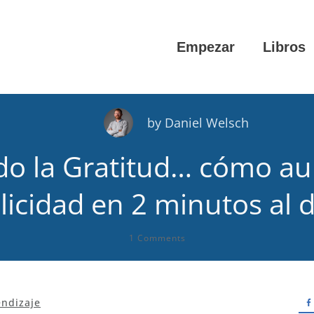
Empezar
Libros
by
Daniel Welsch
do la Gratitud… cómo a
elicidad en 2 minutos al d
1
Comments
endizaje