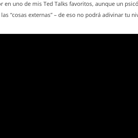
en uno de mis Ted Talks favoritos, aunque un psicó
 las “cosas externas” – de eso no podrá adivinar tu niv