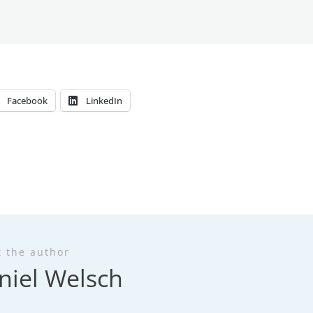
Facebook
LinkedIn
t the author
niel Welsch