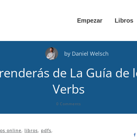
Empezar
Libros
by
Daniel Welsch
renderás de La Guía de l
Verbs
0
Comments
os online
,
libros
,
pdfs
,