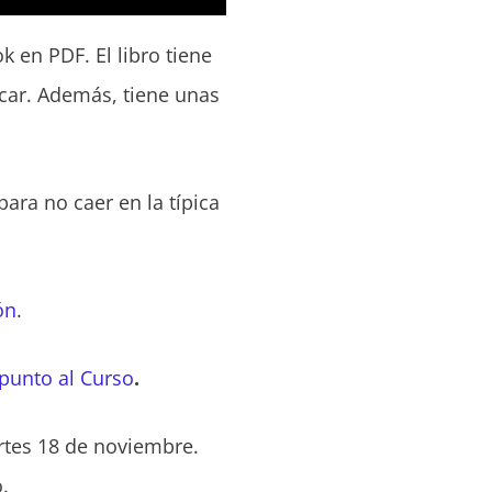
 en PDF. El libro tiene
icar. Además, tiene unas
ara no caer en la típica
ón
.
apunto al Curso
.
rtes 18 de noviembre.
.