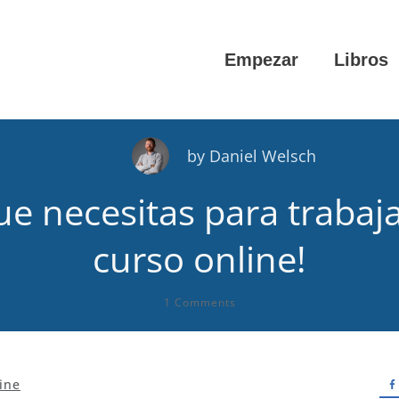
Empezar
Libros
by
Daniel Welsch
que necesitas para traba
curso online!
1
Comments
ine