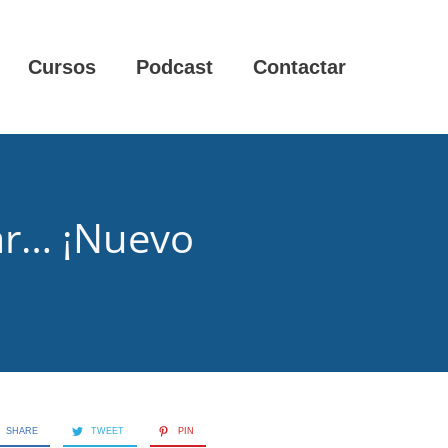
Cursos
Podcast
Contactar
jar… ¡Nuevo
SHARE
TWEET
PIN