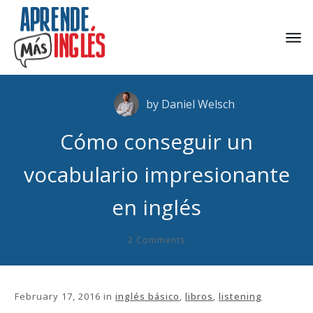
by
Daniel Welsch
Cómo conseguir un
vocabulario impresionante
en inglés
2
Comments
February 17, 2016
in
inglés básico
,
libros
,
listening