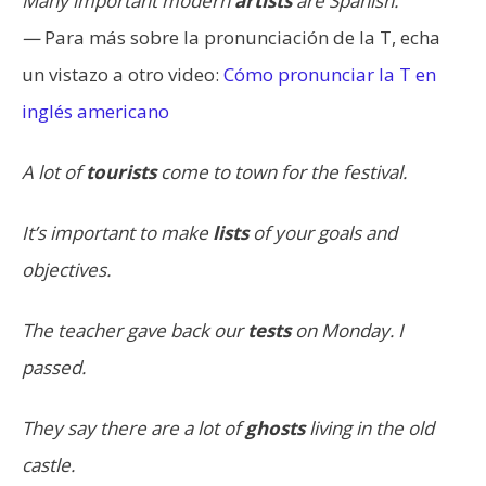
Many important modern
artists
are Spanish.
—
Para más sobre la pronunciación de la T, echa
un vistazo a otro video:
Cómo pronunciar la T en
inglés americano
A lot of
tourists
come to town for the festival.
It’s important to make
lists
of your goals and
objectives.
The teacher gave back our
tests
on Monday. I
passed.
They say there are a lot of
ghosts
living in the old
castle.