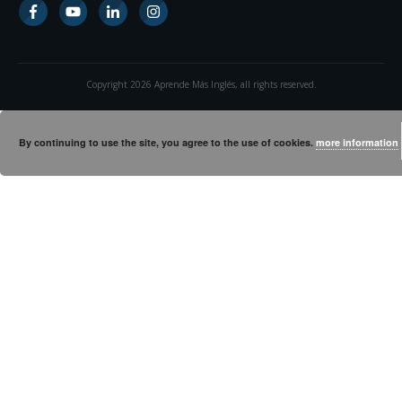
Copyright
2026
Aprende Más Inglés
, all rights reserved.
By continuing to use the site, you agree to the use of cookies.
more information